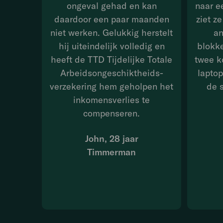
ongeval gehad en kan
naar ee
daardoor een paar maanden
ziet z
niet werken. Gelukkig herstelt
an
hij uiteindelijk volledig en
blokke
heeft de TTD Tijdelijke Totale
twee k
Arbeids­ongeschiktheids­
laptop
verzekering hem geholpen het
de 
inkomens­verlies te
compenseren.
John, 28 jaar
Timmerman