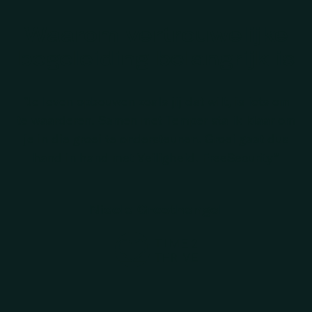
Waarom vertrouwelijke
begeleiding belangrijk is
“Je leven opbouwen zoals jij dat wilt, is iets om
te waarderen. Samen met Temper sta ik klaar om
je in die groei te ondersteunen. Groei gaat dus
hand in hand met Veiligheid. FreeSecurity”
Nicole Groothengel