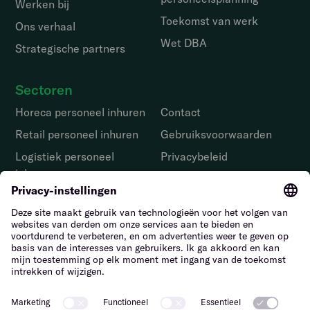
Werken bij
Toekomst van werk
Ons verhaal
Wet DBA
Strategische partners
Sectoren
Horeca personeel inhuren
Contact
Retail personeel inhuren
Gebruiks­voorwaarden
Logistiek personeel
Privacybeleid
inhuren
Melden van
Facilitair personeel
kwetsbaarheden
inhuren
Tuinbouw personeel
inhuren
Bouwpersoneel inhuren