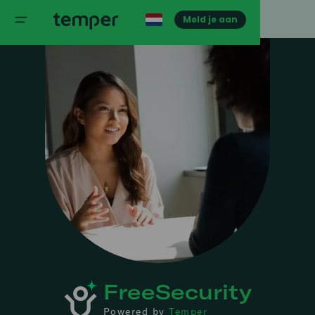
Meld je aan
FreeSecurity
Powered by
Temper