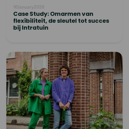
Support directly to Temper.
16
January
2026
Case Study: Omarmen van
flexibiliteit, de sleutel tot succes
bij Intratuin
Read
article