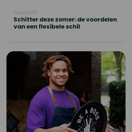
Read
article
7
June
2026
Schitter deze zomer: de voordelen
van een flexibele schil
Read
article