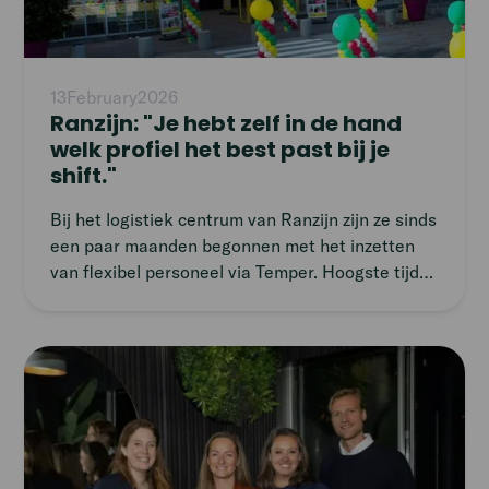
13
February
2026
Ranzijn: "Je hebt zelf in de hand
welk profiel het best past bij je
shift."
Bij het logistiek centrum van Ranzijn zijn ze sinds
een paar maanden begonnen met het inzetten
van flexibel personeel via Temper. Hoogste tijd
om eens te vragen hoe ze dit aanpakken en hoe
het bevalt. We spraken Guillermo, teamleider in
het magazijn.
Read
article