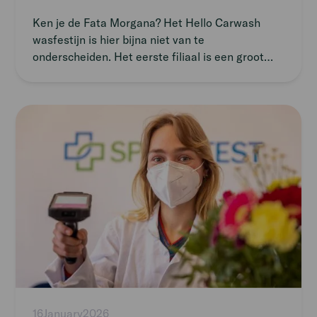
Ken je de Fata Morgana? Het Hello Carwash
wasfestijn is hier bijna niet van te
onderscheiden. Het eerste filiaal is een groot
succes. De piekdrukte tijdens de vorstperiode
van afgelopen jaar heeft gezorgd voor een boost
aan klanten, die terug blijven komen. Het is dan
Read
ook niet voor niks dat de flexpool flink is
article
uitgebreid qua FreeFlexers, die maar al te graag
nog een klus pakken bij deze opdrachtgever. Ik
sprak Marc Verhees, bedrijfsleider bij Hello
Carwash. Hij zorgt dat het hele zaakje draaiende
blijft, letterlijk.
16
January
2026