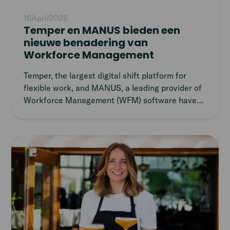
16
April
2025
Temper en MANUS bieden een
nieuwe benadering van
Workforce Management
Temper, the largest digital shift platform for
flexible work, and MANUS, a leading provider of
Workforce Management (WFM) software have
announced a strategic partnership. This
collaboration combines the flexibility of Temper’s
platform with the advanced WFM solutions from
Read
MANUS, aimed at supporting companies with
article
growth ambitions in retail, logistics, industry, and
hospitality. The integration is available to
companies across the Netherlands and the UK.