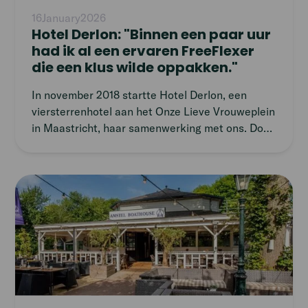
article
van het lijf.
16
January
2026
Hotel Derlon: "Binnen een paar uur
had ik al een ervaren FreeFlexer
die een klus wilde oppakken."
In november 2018 startte Hotel Derlon, een
viersterrenhotel aan het Onze Lieve Vrouweplein
in Maastricht, haar samenwerking met ons. Door
een tekort een kwalitatief personeel, werden de
vacatures voor housekeeping steeds lastiger te
vervullen. We vroegen Sione Götte, General
Read
Manager bij Hotel Derlon, over haar ervaringen
article
met ons platform.