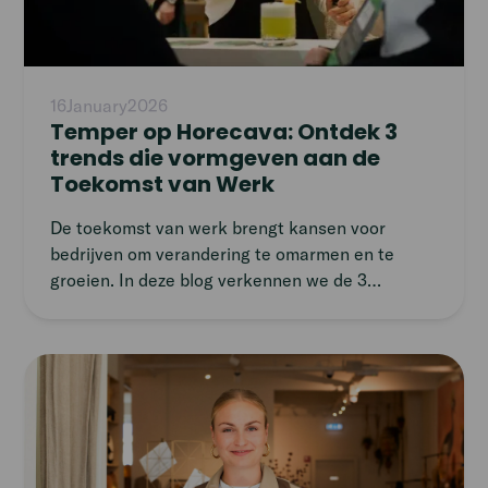
16
January
2026
Temper op Horecava: Ontdek 3
trends die vormgeven aan de
Toekomst van Werk
De toekomst van werk brengt kansen voor
bedrijven om verandering te omarmen en te
groeien. In deze blog verkennen we de 3
belangrijkste trends die vorm geven aan deze
toekomst: een nieuwe generatie werkers, het
gebruik van nieuwe technologieën en de
Read
opkomst van freelance werk. Benieuwd naar
article
meer? Bezoek de Temper-bar in de
PersoneelsHUB tijdens Horecava 2024.