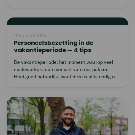
een belangrijk bedrijf, omdat het een van de
eersten in de retailbranche was die met ons ging
samenwerken. Area Manager Vanessa
Read
Jurkiewicz vertelt waarom.
article
16
January
2026
Personeelsbezetting in de
vakantieperiode — 4 tips
De vakantieperiode: het moment waarop veel
medewerkers een moment van rust pakken.
Heel goed natuurlijk, want deze rust is nodig om
op een gezonde en fijne manier aan het werk te
blijven. Maar daardoor vallen er wel gaten in je
personeelsplanning. Wij hebben een aantal tips
Read
op een rij gezet, voor een zorgeloze
article
personeelsplanning. Ook in de vakantieperiode.