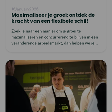
16
January
2026
Maximaliseer je groei: ontdek de
kracht van een flexibele schil!
Zoek je naar een manier om je groei te
maximaliseren en concurrerend te blijven in een
veranderende arbeidsmarkt, dan helpen we je
graag een handje op weg. In dit artikel delen we
handige tips over wat een flexibele schil inhoudt
en op welke manier je deze kunt inzetten.
Read
article