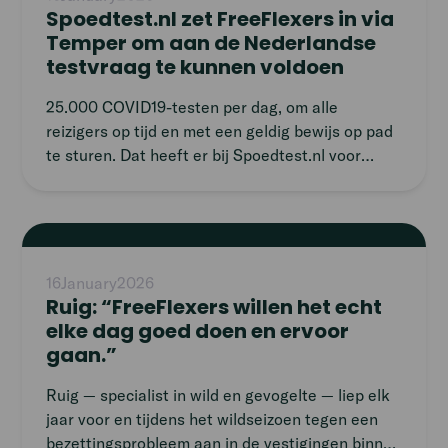
Spoedtest.nl zet FreeFlexers in via
Temper om aan de Nederlandse
testvraag te kunnen voldoen
25.000 COVID19-testen per dag, om alle
reizigers op tijd en met een geldig bewijs op pad
te sturen. Dat heeft er bij Spoedtest.nl voor
gezorgd dat er in elke lijn van de organisatie
opgeschaald moest worden. In Temper hebben
zij een partner gevonden waarbij er op locaties
Read
door heel Nederland snel en efficiënt op- en
article
afgeschaald kan worden in flexibel personeel.
16
January
2026
Ruig: “FreeFlexers willen het echt
elke dag goed doen en ervoor
gaan.”
Ruig — specialist in wild en gevogelte — liep elk
jaar voor en tijdens het wildseizoen tegen een
bezettingsprobleem aan in de vestigingen binnen