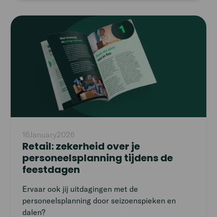
verschillen ten opzichte van een uitzendbureau
zijn volgens Patrick de kosten, maar ook de
Read
kwaliteit en motivatie van de FreeFlexers.
article
16
January
2026
Retail: zekerheid over je
personeelsplanning tijdens de
feestdagen
Ervaar ook jij uitdagingen met de
personeelsplanning door seizoenspieken en
dalen?