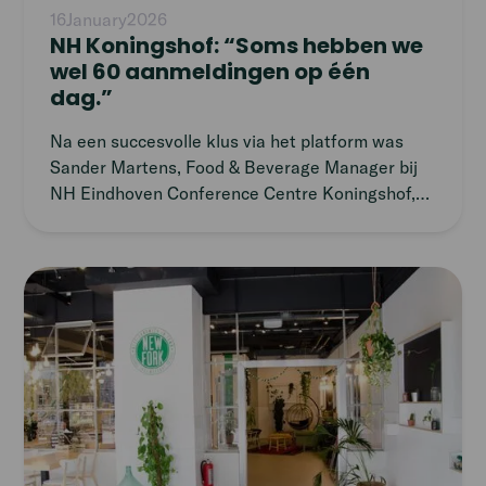
16
January
2026
NH Koningshof: “Soms hebben we
wel 60 aanmeldingen op één
dag.”
Na een succesvolle klus via het platform was
Sander Martens, Food & Beverage Manager bij
NH Eindhoven Conference Centre Koningshof,
enthousiast. “Door onregelmatige evenementen
komt het vaak voor dat we de ene dag 150
mensen nodig hebben en de volgende dag geen
Read
één. Door het platform van Temper kunnen we
article
flexibel klussen plaatsen wanneer het nodig is.”