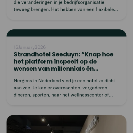
die veranderingen in je bedrijfsorganisatie
teweeg brengen. Het hebben van een flexibele
schil kan uitkomst bieden. Maar wat betekent
‘het hebben van een flexibele schil’ nu eigenlijk?
En hoe gebruik je dit dan optimaal? Het betekent
Read
dat naast de vaste kern aan medewerkers, je als
article
bedrijf flexibel genoeg bent om aan te passen
16
January
2026
aan veranderende situaties en omstandigheden.
Strandhotel Seeduyn: “Knap hoe
Aan deze flexibiliteit zitten voordelen verbonden,
het platform inspeelt op de
we hebben er 4 voor je op een rij gezet.
wensen van millennials én
ondernemers.”
Nergens in Nederland vind je een hotel zo dicht
aan zee. Je kan er overnachten, vergaderen,
dineren, sporten, naar het wellnesscenter of
borrelen bij naastgelegen strandpaviljoen
Badhuys. En dat alles op het prachtige Vlieland.
General Manager Niek vertelt waarom ons
Read
platform perfect werkt voor zo’n veelzijdige
article
locatie.