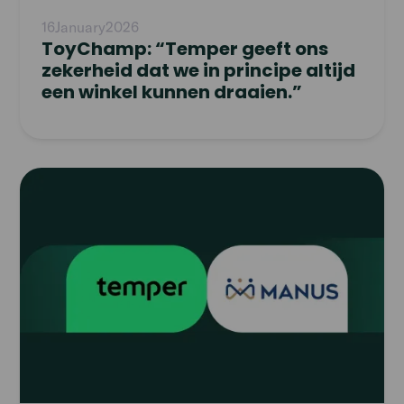
16
January
2026
ToyChamp: “Temper geeft ons
zekerheid dat we in principe altijd
een winkel kunnen draaien.”
Read
article