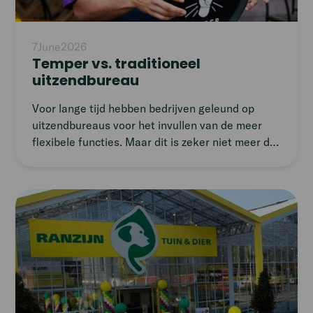
7
June
2026
Temper vs. traditioneel
uitzendbureau
Voor lange tijd hebben bedrijven geleund op
uitzendbureaus voor het invullen van de meer
flexibele functies. Maar dit is zeker niet meer de
enige manier om een flexibele workforce aan te
boren. De opkomst van platforms voor flexibel
werk zorgen voor een alternatief in de
Read
samenwerking tussen bedrijven en flexibele
article
werkers. Maar wat onderscheidt deze online
platforms van de traditionele uitzendbureaus?
Ontdek de verschillen en vind de beste aanpak
voor jouw organisatie.