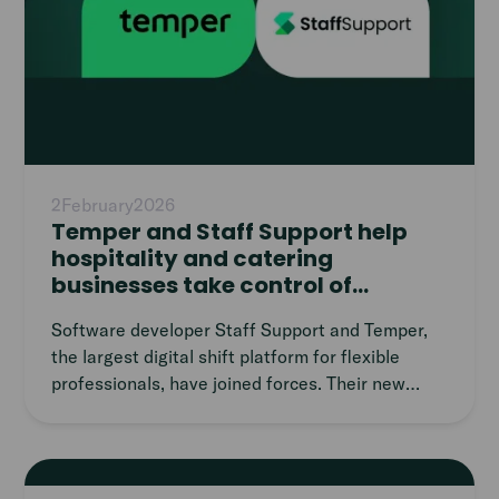
2
February
2026
Temper and Staff Support help
hospitality and catering
businesses take control of
workforce planning
Software developer Staff Support and Temper,
the largest digital shift platform for flexible
professionals, have joined forces. Their new
integration gives businesses a single, clear
overview to schedule both permanent and
flexible staff across multiple locations. With just
Read
a few clicks, shifts can be published from Staff
article