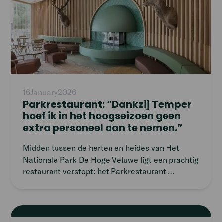
16
January
2026
Parkrestaurant: “Dankzij Temper
hoef ik in het hoogseizoen geen
extra personeel aan te nemen.”
Midden tussen de herten en heides van Het
Nationale Park De Hoge Veluwe ligt een prachtig
restaurant verstopt: het Parkrestaurant,
gevestigd in het gloednieuwe Park Paviljoen. Als
een van de eersten in de regio werkten zij met
ons samen. We zijn nieuwsgierig waarom en
Read
vroegen Tim, Food & Beverage Manager, ‘t hemd