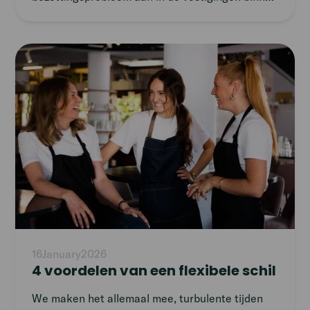
de Sligro’s in Nederland. De drukte is niet altijd
precies te voorspellen, waardoor extra
flexibiliteit de uitkomst kan zijn. We spreken
Read
Joscha Wustenhoff — HR-adviseur bij Ruig —
article
over het inzetten van FreeFlexers in hun
piekseizoen.
16
January
2026
4 voordelen van een flexibele schil
We maken het allemaal mee, turbulente tijden