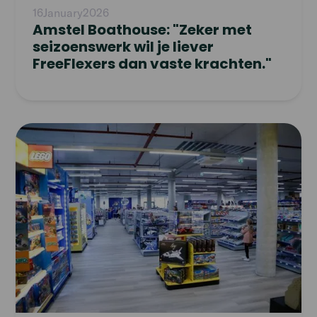
16
January
2026
Amstel Boathouse: "Zeker met
seizoenswerk wil je liever
FreeFlexers dan vaste krachten."
Read
article