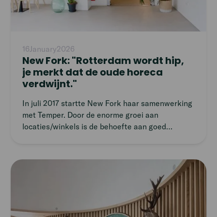
16
January
2026
New Fork: "Rotterdam wordt hip,
je merkt dat de oude horeca
verdwijnt."
In juli 2017 startte New Fork haar samenwerking
met Temper. Door de enorme groei aan
locaties/winkels is de behoefte aan goed
personeel groot. We spraken met Mike van den
Hoogenband, Operationeel manager bij New
Fork, over zijn ervaringen met Temper en hoe het
Read
komt dat New Fork zo hard groeit.
article