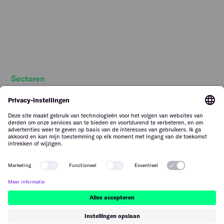
Nieuwsruimte
Personeelskosten
Temper Talks
Strategische
personeelsplanning
Werken bij
Toekomst van werk
Ons verhaal
Wet DBA
Strategische partners
Sectoren
Horeca personeel inhuren
Contact
Retail personeel inhuren
Gebruiks­voorwaarden
Logistiek personeel inhuren
Privacybeleid
Facilitair personeel inhuren
Melden van kwetsbaarheden
Tuinbouw personeel inhuren
Bouwpersoneel inhuren
Nederland – Nederlands