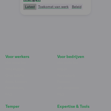
Latest
Toekomst van werk
Beleid
Voor werkers
Voor bedrijven
Hoe werkt het
Hoe werkt het
Vind klussen
Prijzen
Onze belofte
Kennisbank
Deals & extra's
Functies
FreeSecurity
API integraties
FAQ
FAQ
Temper
Expertise & Tools