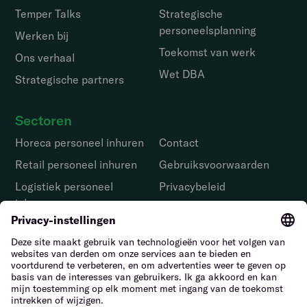
Temper Talks
Strategische
personeelsplanning
Werken bij
Toekomst van werk
Ons verhaal
Wet DBA
Strategische partners
Sectoren
Horeca personeel inhuren
Contact
Retail personeel inhuren
Gebruiks­voorwaarden
Logistiek personeel
Privacybeleid
inhuren
Melden van
Facilitair personeel
kwetsbaarheden
inhuren
Tuinbouw personeel
inhuren
Bouwpersoneel inhuren