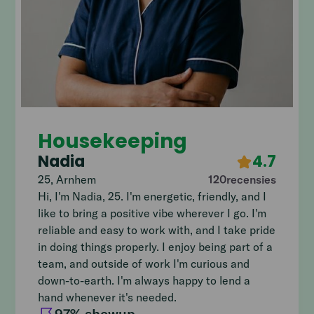
Housekeeping
Nadia
4.7
25
,
Arnhem
120
recensies
Hi, I'm Nadia, 25. I'm energetic, friendly, and I
like to bring a positive vibe wherever I go. I'm
reliable and easy to work with, and I take pride
in doing things properly. I enjoy being part of a
team, and outside of work I'm curious and
down-to-earth. I'm always happy to lend a
hand whenever it's needed.
97
% showup