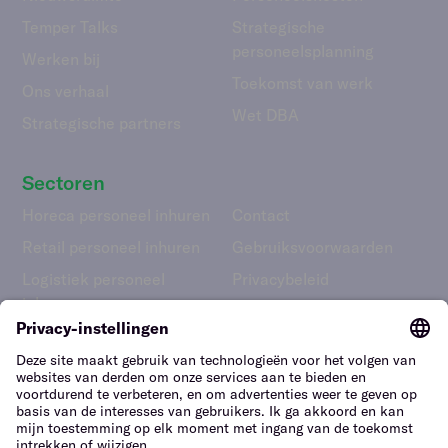
Temper Talks
Strategische
personeelsplanning
Werken bij
Toekomst van werk
Ons verhaal
Wet DBA
Strategische partners
Sectoren
Horeca personeel inhuren
Contact
Retail personeel inhuren
Gebruiks­voorwaarden
Logistiek personeel
Privacybeleid
inhuren
Melden van
Facilitair personeel
kwetsbaarheden
inhuren
Tuinbouw personeel
inhuren
Bouwpersoneel inhuren