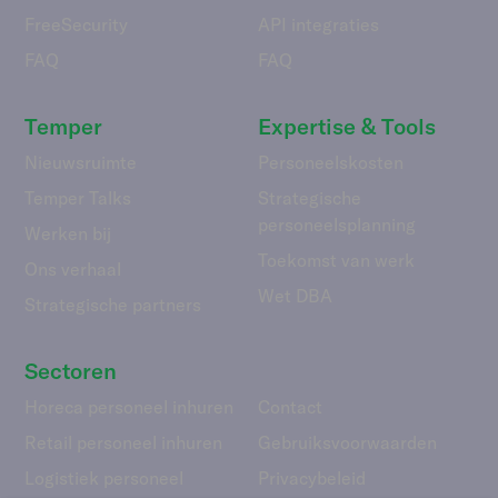
FreeSecurity
API integraties
FAQ
FAQ
Temper
Expertise & Tools
Nieuwsruimte
Personeelskosten
Temper Talks
Strategische
personeelsplanning
Werken bij
Toekomst van werk
Ons verhaal
Wet DBA
Strategische partners
Sectoren
Horeca personeel inhuren
Contact
Retail personeel inhuren
Gebruiks­voorwaarden
Logistiek personeel
Privacybeleid