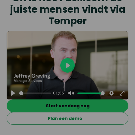
juiste mensen vindt via
Temper
Play
01:35
Play
Mute
Settings
Enter
Start vandaag nog
fullsc
Plan een demo