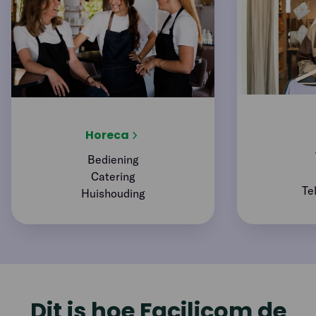
Horeca
Bediening
Catering
Te
Huishouding
Dit is hoe Facilicom de