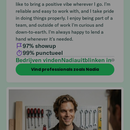
like to bring a positive vibe wherever I go. I'm
reliable and easy to work with, and I take pride
in doing things properly. I enjoy being part of a
team, and outside of work I'm curious and
down-to-earth. I'm always happy to lend a
hand whenever it's needed.
97
% showup
99
% punctueel
Bedrijven vinden
Nadia
uitblinken in
Vind professionals zoals Nadia