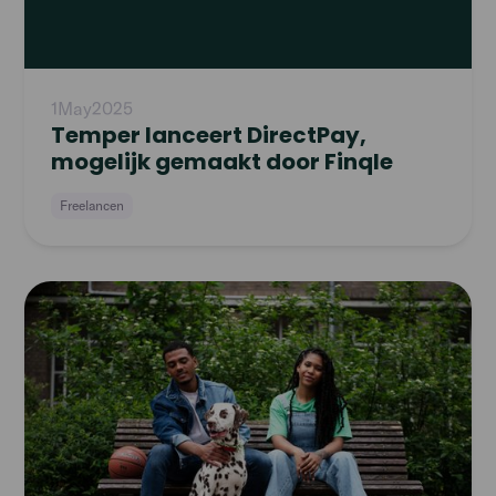
1
May
2025
Temper lanceert DirectPay,
mogelijk gemaakt door Finqle
Freelancen
Read
article