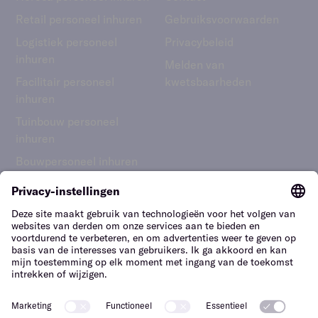
Retail personeel inhuren
Gebruiks­voorwaarden
Logistiek personeel
Privacybeleid
inhuren
Melden van
Facilitair personeel
kwetsbaarheden
inhuren
Tuinbouw personeel
inhuren
Bouwpersoneel inhuren
Nederland – Nederlands