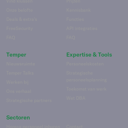
Vind klussen
Prijzen
Onze belofte
Kennisbank
Deals & extra's
Functies
FreeSecurity
API integraties
FAQ
FAQ
Temper
Expertise & Tools
Nieuwsruimte
Personeelskosten
Temper Talks
Strategische
personeelsplanning
Werken bij
Toekomst van werk
Ons verhaal
Wet DBA
Strategische partners
Sectoren
Horeca personeel inhuren
Contact