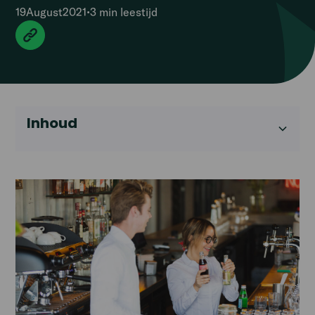
19
August
2021
•
3 min
leestijd
Inhoud
Heading 2