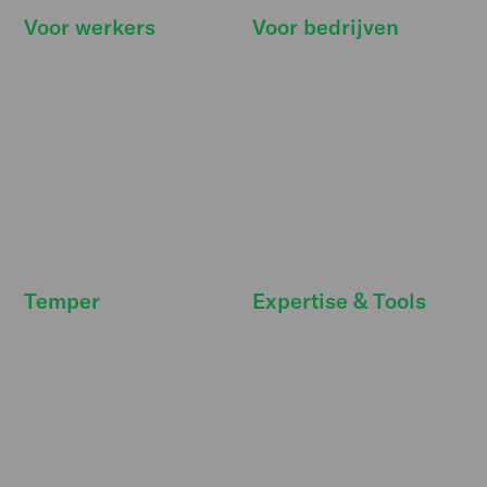
Voor werkers
Voor bedrijven
Hoe werkt het
Hoe werkt het
Vind klussen
Prijzen
Onze belofte
Kennisbank
Deals & extra's
Functies
FreeSecurity
API integraties
FAQ
FAQ
Temper
Expertise & Tools
Nieuwsruimte
Personeelskosten
Temper Talks
Strategische
personeelsplanning
Werken bij
Toekomst van werk
Ons verhaal
Wet DBA
Strategische partners