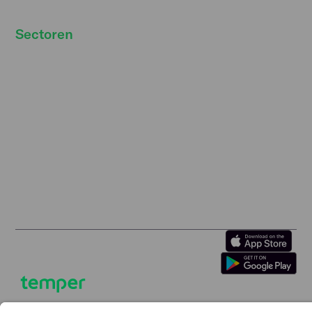
Sectoren
Horeca personeel inhuren
Contact
Retail personeel inhuren
Gebruiks­voorwaarden
Logistiek personeel
Privacybeleid
inhuren
Melden van
Facilitair personeel
kwetsbaarheden
inhuren
Tuinbouw personeel
inhuren
Bouwpersoneel inhuren