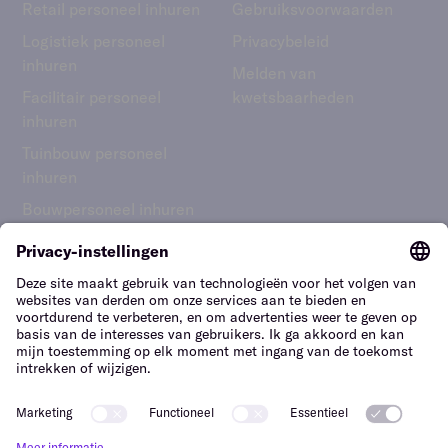
Retail personeel inhuren
Gebruiks­voorwaarden
Logistiek personeel
Privacybeleid
inhuren
Melden van
Facilitair personeel
kwetsbaarheden
inhuren
Tuinbouw personeel
inhuren
Bouwpersoneel inhuren
Nederland – Nederlands