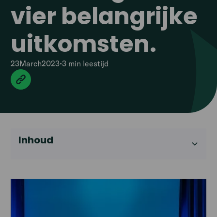
vier belangrijke
uitkomsten.
23
March
2023
•
3 min
leestijd
Inhoud
Heading 2