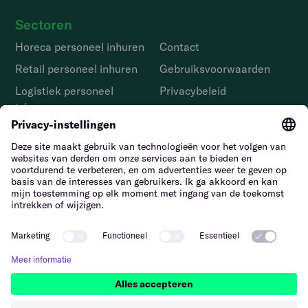
Sectoren
Horeca personeel inhuren
Contact
Retail personeel inhuren
Gebruiks­voorwaarden
Logistiek personeel
Privacybeleid
inhuren
Melden van
Facilitair personeel
kwetsbaarheden
inhuren
Tuinbouw personeel
inhuren
Bouwpersoneel inhuren
Nederland – Nederlands