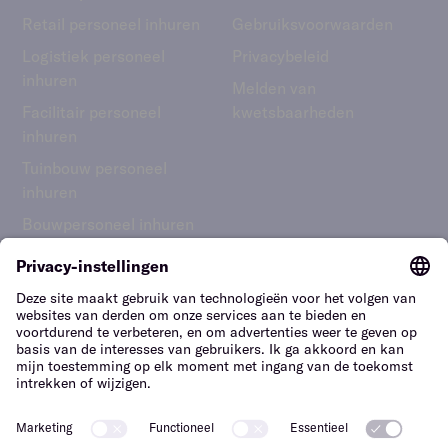
Retail personeel inhuren
Gebruiks­voorwaarden
Logistiek personeel
Privacybeleid
inhuren
Melden van
Facilitair personeel
kwetsbaarheden
inhuren
Tuinbouw personeel
inhuren
Bouwpersoneel inhuren
Nederland – Nederlands