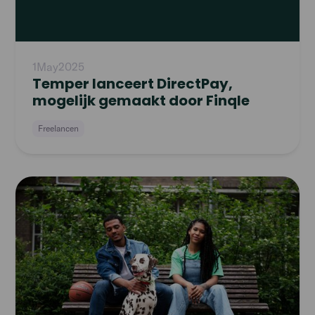
1
May
2025
Temper lanceert DirectPay,
mogelijk gemaakt door Finqle
Freelancen
Read
article