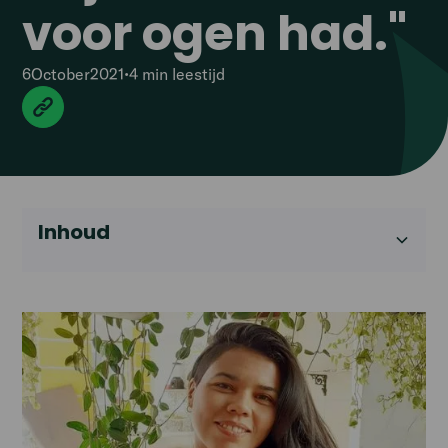
voor ogen had."
6
October
2021
•
4 min
leestijd
Inhoud
Heading 2