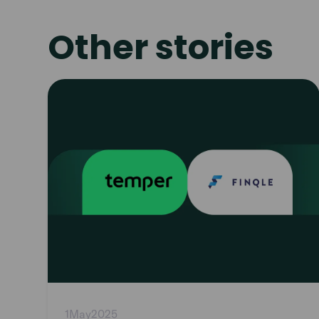
Other stories
Read
article
1
May
2025