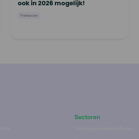
ook in 2026 mogelijk!
Freelancen
Sectoren
imte
Horeca personeel inhuren