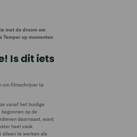
emie met de droom om
 via Temper op momenten
Is dit iets
m om filmschrijver te
ze vanaf het huidige
n begonnen op de
erdienen daarnaast, want
oster heel vaak
ht alleen te werken als