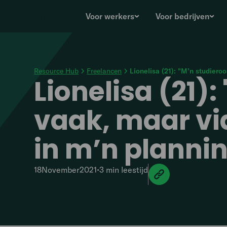
Voor werkers
Voor bedrijven
Resource Hub
Freelancen
Lionelisa (21): "M’n studiero
Lionelisa (21)
vaak, maar via
in m’n plannin
18
November
2021
•
3 min
leestijd