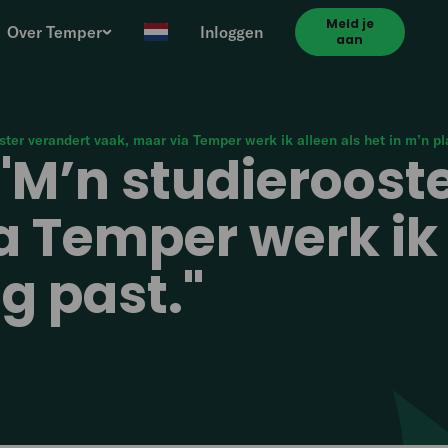
Meld je
Over Temper
Inloggen
aan
oster verandert vaak, maar via Temper werk ik alleen als het in m’n pl
: "M’n studieroost
 Temper werk ik 
g past."