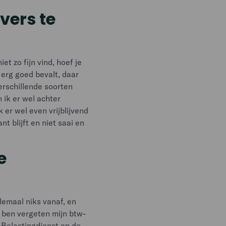
vers te
et zo fijn vind, hoef je
erg goed bevalt, daar
erschillende soorten
n ik er wel achter
k er wel even vrijblijvend
t blijft en niet saai en
e
lemaal niks vanaf, en
 ben vergeten mijn btw-
e Belastingdienst op de