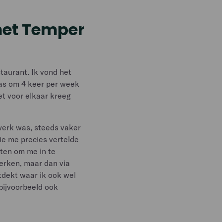
met Temper
taurant. Ik vond het
was om 4 keer per week
et voor elkaar kreeg
werk was, steeds vaker
ie me precies vertelde
oten om me in te
werken, maar dan via
tdekt waar ik ook wel
bijvoorbeeld ook
l