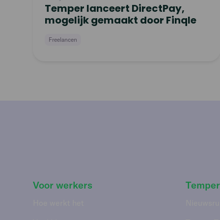
Temper lanceert DirectPay,
mogelijk gemaakt door Finqle
Freelancen
Voor werkers
Temper
Hoe werkt het
Nieuwsru