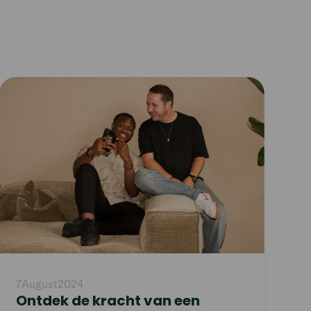
Read
article
7
August
2024
Ontdek de kracht van een