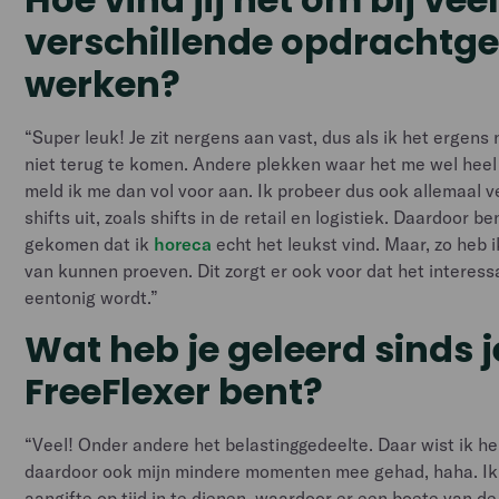
verschillende opdrachtge
werken?
“Super leuk! Je zit nergens aan vast, dus als ik het ergens ni
niet terug te komen. Andere plekken waar het me wel heel 
meld ik me dan vol voor aan. Ik probeer dus ook allemaal v
shifts uit, zoals shifts in de retail en logistiek. Daardoor be
gekomen dat ik
horeca
echt het leukst vind. Maar, zo heb i
van kunnen proeven. Dit zorgt er ook voor dat het interessan
eentonig wordt.”
Wat heb je geleerd sinds j
FreeFlexer bent?
“Veel! Onder andere het belastinggedeelte. Daar wist ik he
daardoor ook mijn mindere momenten mee gehad, haha. Ik
aangifte op tijd in te dienen, waardoor er een boete van d