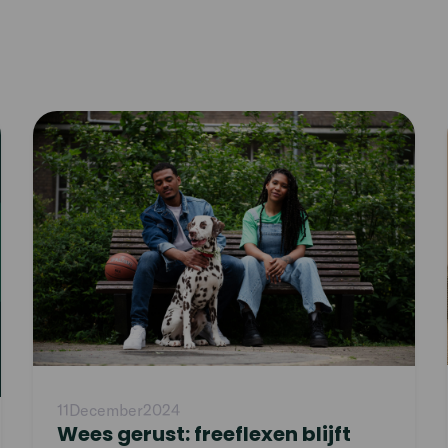
Read
article
11
December
2024
Wees gerust: freeflexen blijft