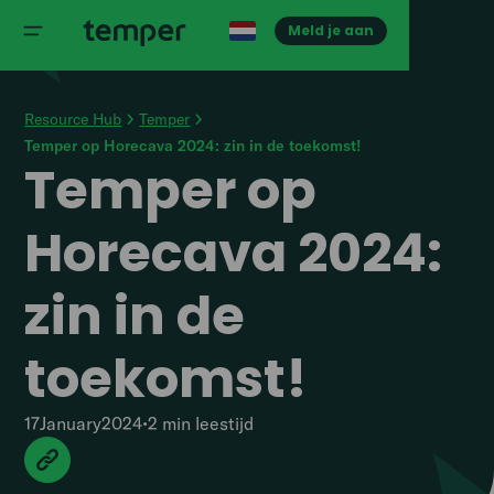
Meld je aan
Resource Hub
Temper
Temper op Horecava 2024: zin in de toekomst!
Temper op
Horecava 2024:
zin in de
toekomst!
17
January
2024
•
2 min
leestijd