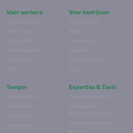
Voor werkers
Voor bedrijven
Hoe werkt het
Hoe werkt het
Vind klussen
Prijzen
Onze belofte
Kennisbank
Deals & extra's
Functies
FreeSecurity
API integraties
FAQ
FAQ
Temper
Expertise & Tools
Nieuwsruimte
Personeelskosten
Temper Talks
Strategische
personeelsplanning
Werken bij
Toekomst van werk
Ons verhaal
Wet DBA