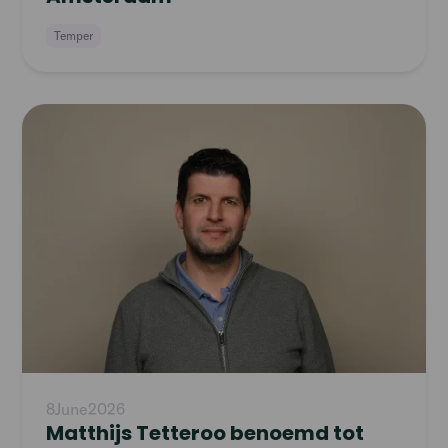
Temper
Read
article
8
June
2026
Matthijs Tetteroo benoemd tot