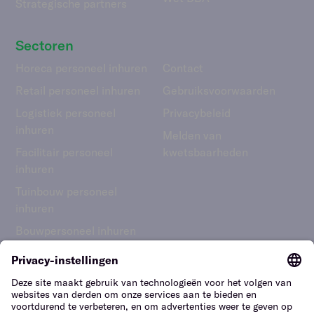
Strategische partners
Sectoren
Horeca personeel inhuren
Contact
Retail personeel inhuren
Gebruiks­voorwaarden
Logistiek personeel
Privacybeleid
inhuren
Melden van
Facilitair personeel
kwetsbaarheden
inhuren
Tuinbouw personeel
inhuren
Bouwpersoneel inhuren