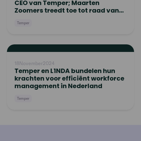
CEO van Temper; Maarten
Zoomers treedt toe tot raad van
commissarissen
Temper
Read
article
18
November
2024
Temper en L1NDA bundelen hun
krachten voor efficiënt workforce
management in Nederland
Temper