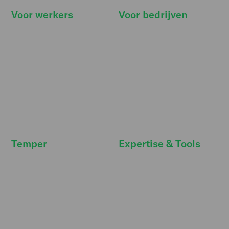
Voor werkers
Voor bedrijven
Hoe werkt het
Hoe werkt het
Vind klussen
Prijzen
Onze belofte
Kennisbank
Deals & extra's
Functies
FreeSecurity
API integraties
FAQ
FAQ
Temper
Expertise & Tools
Nieuwsruimte
Personeelskosten
Temper Talks
Strategische
personeelsplanning
Werken bij
Toekomst van werk
Ons verhaal
Wet DBA
Strategische partners