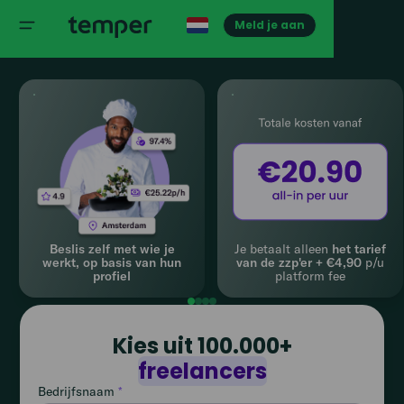
Meld je aan
Beslis zelf met wie je
Je betaalt alleen
het tarief
werkt, op basis van hun
van de zzp'er + €4,90
p/u
profiel
platform fee
Kies uit 100.000+
freelancers
Bedrijfsnaam
*