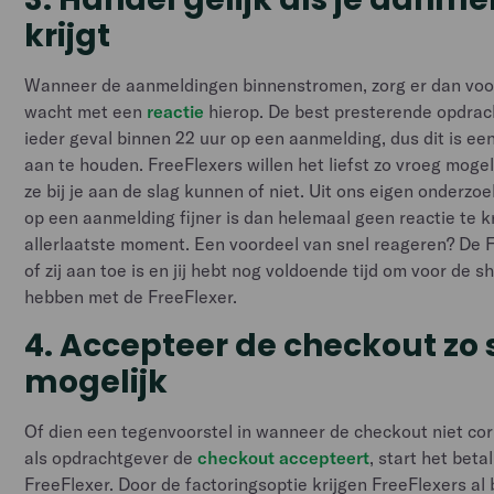
krijgt
Wanneer de aanmeldingen binnenstromen, zorg er dan voor 
wacht met een
reactie
hierop. De best presterende opdrac
ieder geval binnen 22 uur op een aanmelding, dus dit is 
aan te houden. FreeFlexers willen het liefst zo vroeg moge
ze bij je aan de slag kunnen of niet. Uit ons eigen onderzoek
op een aanmelding fijner is dan helemaal geen reactie te k
allerlaatste moment. Een voordeel van snel reageren? De F
of zij aan toe is en jij hebt nog voldoende tijd om voor de s
hebben met de FreeFlexer.
4. Accepteer de checkout zo 
mogelijk
Of dien een tegenvoorstel in wanneer de checkout niet corr
als opdrachtgever de
checkout accepteert
, start het bet
FreeFlexer. Door de factoringsoptie krijgen FreeFlexers a