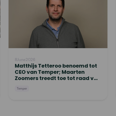
8
June
2026
Matthijs Tetteroo benoemd tot
CEO van Temper; Maarten
Zoomers treedt toe tot raad van
commissarissen
Temper