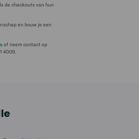
als de checkouts van hun
erschap en bouw je een
ks
of neem contact op
1 4009.
lle