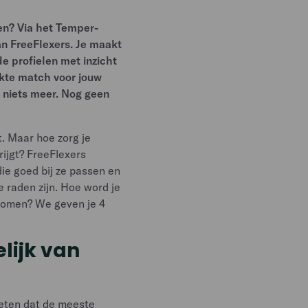
len? Via het Temper-
an FreeFlexers. Je maakt
de profielen met inzicht
ikte match voor jouw
, niets meer. Nog geen
t. Maar hoe zorg je
rijgt? FreeFlexers
ie goed bij ze passen en
 raden zijn. Hoe word je
gkomen? We geven je 4
elijk van
weten dat de meeste