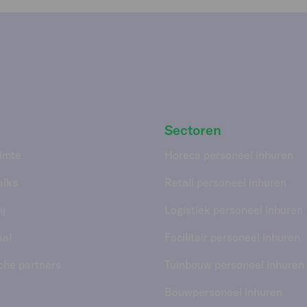
Sectoren
imte
Horeca personeel inhuren
alks
Retail personeel inhuren
j
Logistiek personeel inhuren
aal
Facilitair personeel inhuren
che partners
Tuinbouw personeel inhuren
Bouwpersoneel inhuren