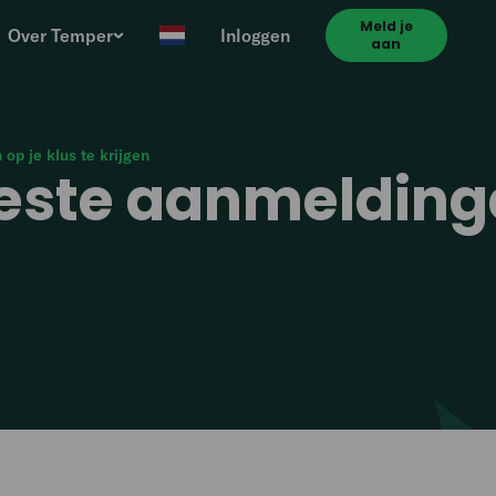
Meld je
Over Temper
Inloggen
aan
op je klus te krijgen
beste aanmeldinge