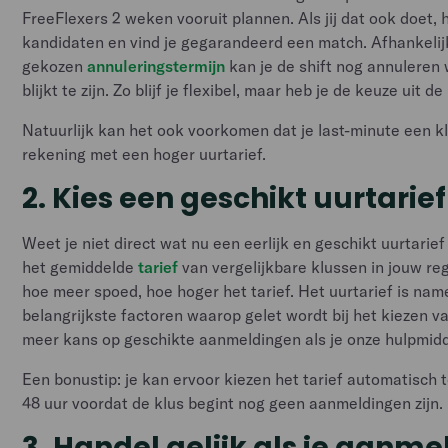
FreeFlexers 2 weken vooruit plannen. Als jij dat ook doet, 
kandidaten en vind je gegarandeerd een match. Afhankelij
gekozen
annuleringstermijn
kan je de shift nog annuleren
blijkt te zijn. Zo blijf je flexibel, maar heb je de keuze uit 
Natuurlijk kan het ook voorkomen dat je last-minute een k
rekening met een hoger uurtarief.
2. Kies een geschikt uurtarief
Weet je niet direct wat nu een eerlijk en geschikt uurtarie
het gemiddelde
tarief
van vergelijkbare klussen in jouw re
hoe meer spoed, hoe hoger het tarief. Het uurtarief is nam
belangrijkste factoren waarop gelet wordt bij het kiezen va
meer kans op geschikte aanmeldingen als je onze hulpmid
Een bonustip: je kan ervoor kiezen het tarief automatisch
48 uur voordat de klus begint nog geen aanmeldingen zijn.
3. Handel gelijk als je aanm