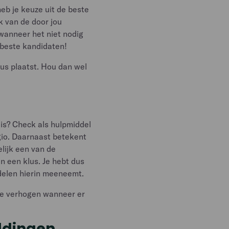
heb je keuze uit de beste
k van de door jou
 wanneer het niet nodig
de beste kandidaten!
lus plaatst. Hou dan wel
f is? Check als hulpmiddel
gio. Daarnaast betekent
elijk een van de
n een klus. Je hebt dus
delen hierin meeneemt.
 te verhogen wanneer er
eldingen