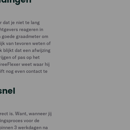
dat je niet te lang
htgevers reageren in
een goede graadmeter om
lijk van tevoren weten of
 blijkt dat een afwijzing
rijgen of pas op het
reeFlexer weet waar hij
hift nog even contact te
snel
ect is. Want, wanneer jij
alingsproces voor de
l binnen 3 werkdagen na