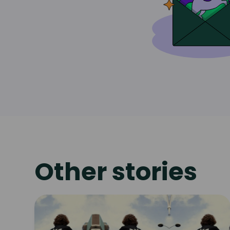
Other stories
Read
article