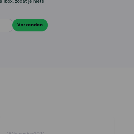
lbox, zodat je niets
Read
article
18
November
2024