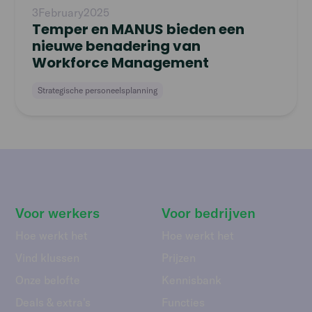
3
February
2025
Temper en MANUS bieden een
nieuwe benadering van
Workforce Management
Strategische personeelsplanning
Voor werkers
Voor bedrijven
Hoe werkt het
Hoe werkt het
Vind klussen
Prijzen
Onze belofte
Kennisbank
Deals & extra's
Functies