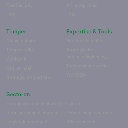
FreeSecurity
API integraties
FAQ
FAQ
Temper
Expertise & Tools
Nieuwsruimte
Personeelskosten
Temper Talks
Strategische
personeelsplanning
Werken bij
Toekomst van werk
Ons verhaal
Wet DBA
Strategische partners
Sectoren
Horeca personeel inhuren
Contact
Retail personeel inhuren
Gebruiks­voorwaarden
Logistiek personeel
Privacybeleid