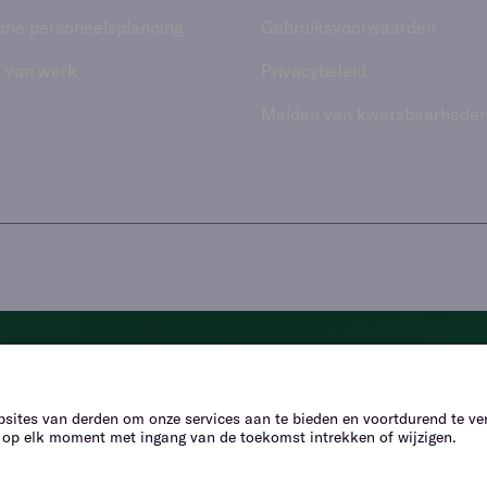
che personeelsplanning
Gebruiks­voorwaarden
 van werk
Privacybeleid
Melden van kwetsbaarhede
i, we’re here to he
Chat to find the answers to your questions.