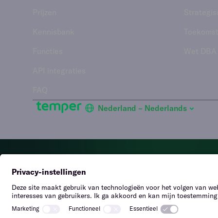
Prijzen
Strategis
Kennisbank
Toekomst
Functies
Wet DBA
API integraties
FAQ
Nederland – Nederlands
H