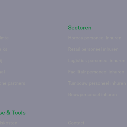
Sectoren
imte
Horeca personeel inhuren
alks
Retail personeel inhuren
j
Logistiek personeel inhuren
aal
Facilitair personeel inhuren
che partners
Tuinbouw personeel inhuren
Bouwpersoneel inhuren
se & Tools
lskosten
Contact