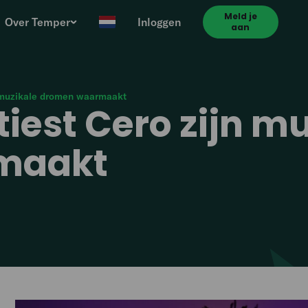
Meld je
Over Temper
Inloggen
aan
n muzikale dromen waarmaakt
iest Cero zijn m
maakt