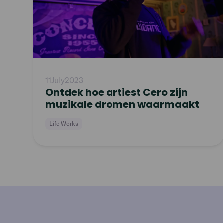
11
July
2023
Ontdek hoe artiest Cero zijn
muzikale dromen waarmaakt
Life Works