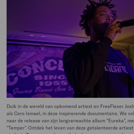
Duik in de wereld van opkomend artiest en FreeFlexer Jos
als Cero Ismael, in deze inspirerende documentaire. We vo
naar de release van zijn langverwachte album "Eureka", met
"Temper". Ontdek het leven van deze getalenteerde artiest en