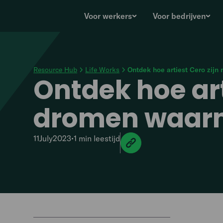
Voor werkers
Voor bedrijven
Resource Hub
Life Works
Ontdek hoe artiest Cero zij
Ontdek hoe art
dromen waar
11
July
2023
•
1 min
leestijd