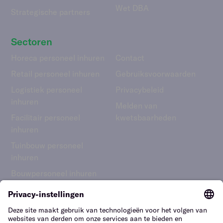
Wet DBA
Strategische partners
Sectoren
Horeca personeel inhuren
Contact
Retail personeel inhuren
Gebruiks­voorwaarden
Logistiek personeel
Privacybeleid
inhuren
Melden van
Facilitair personeel
kwetsbaarheden
inhuren
Tuinbouw personeel
inhuren
Bouwpersoneel inhuren