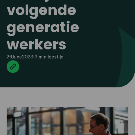
volgende
generatie
werkers
26
June
2023
•
3 min
leestijd