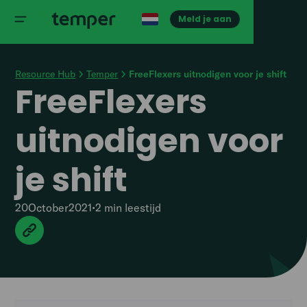
Meld je aan
Resource Hub
Temper
FreeFlexers uitnodigen voor je shift
FreeFlexers
uitnodigen voor
je shift
20
October
2021
•
2 min
leestijd