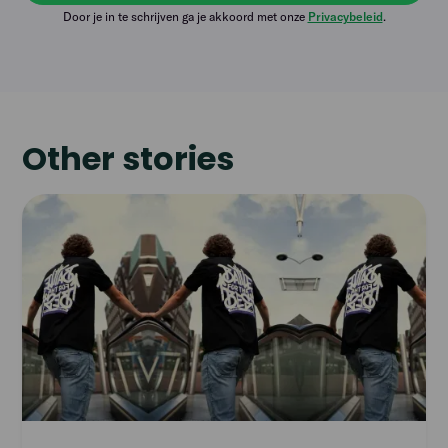
Door je in te schrijven ga je akkoord met onze
Privacybeleid
.
Other stories
Read
article