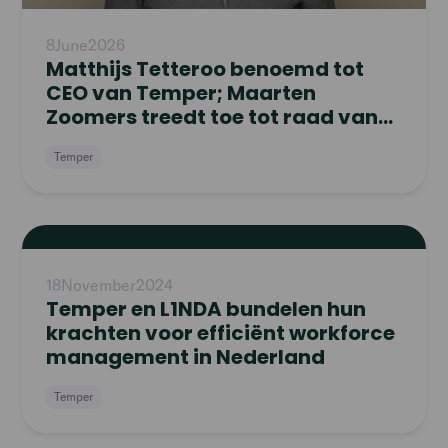
8
June
2026
Matthijs Tetteroo benoemd tot
CEO van Temper; Maarten
Zoomers treedt toe tot raad van
commissarissen
Temper
Read
article
18
November
2024
Temper en L1NDA bundelen hun
krachten voor efficiënt workforce
management in Nederland
Temper