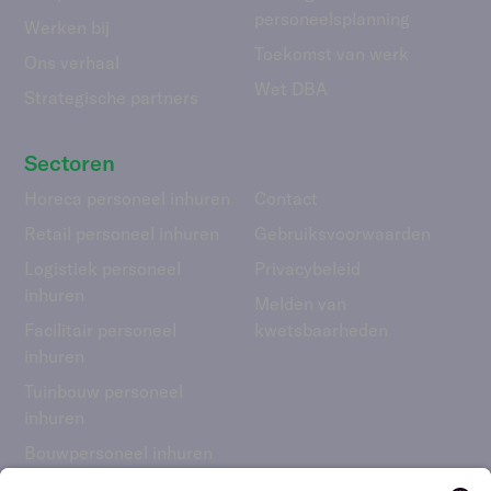
personeelsplanning
Werken bij
Toekomst van werk
Ons verhaal
Wet DBA
Strategische partners
Sectoren
Horeca personeel inhuren
Contact
Retail personeel inhuren
Gebruiks­voorwaarden
Logistiek personeel
Privacybeleid
inhuren
Melden van
Facilitair personeel
kwetsbaarheden
inhuren
Tuinbouw personeel
inhuren
Bouwpersoneel inhuren