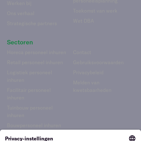
personeelsplanning
Werken bij
Toekomst van werk
Ons verhaal
Wet DBA
Strategische partners
Sectoren
Horeca personeel inhuren
Contact
Retail personeel inhuren
Gebruiks­voorwaarden
Logistiek personeel
Privacybeleid
inhuren
Melden van
Facilitair personeel
kwetsbaarheden
inhuren
Tuinbouw personeel
inhuren
Bouwpersoneel inhuren