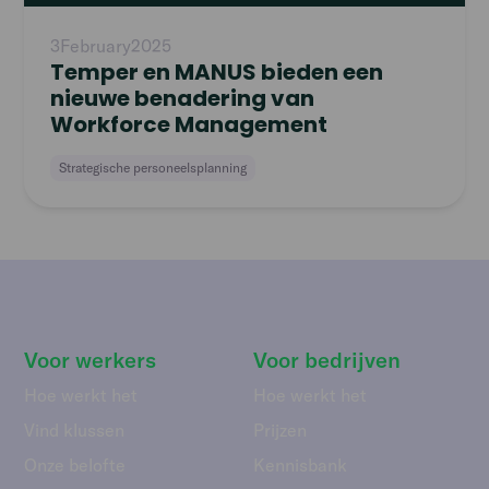
3
February
2025
Temper en MANUS bieden een
nieuwe benadering van
Workforce Management
Strategische personeelsplanning
Voor werkers
Voor bedrijven
Hoe werkt het
Hoe werkt het
Vind klussen
Prijzen
Onze belofte
Kennisbank