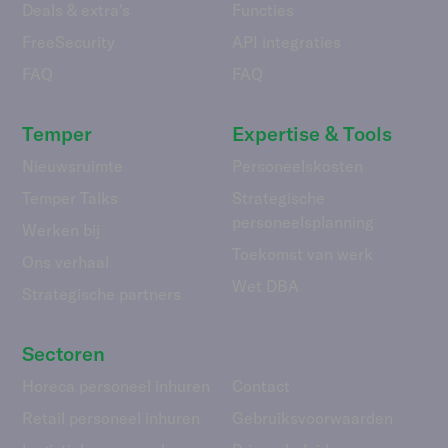
Deals & extra's
Functies
FreeSecurity
API integraties
FAQ
FAQ
Temper
Expertise & Tools
Nieuwsruimte
Personeelskosten
Temper Talks
Strategische
personeelsplanning
Werken bij
Toekomst van werk
Ons verhaal
Wet DBA
Strategische partners
Sectoren
Horeca personeel inhuren
Contact
Retail personeel inhuren
Gebruiks­voorwaarden