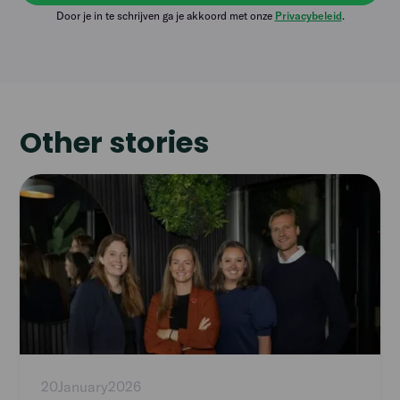
Door je in te schrijven ga je akkoord met onze
Privacybeleid
.
Other stories
Read
article
20
January
2026