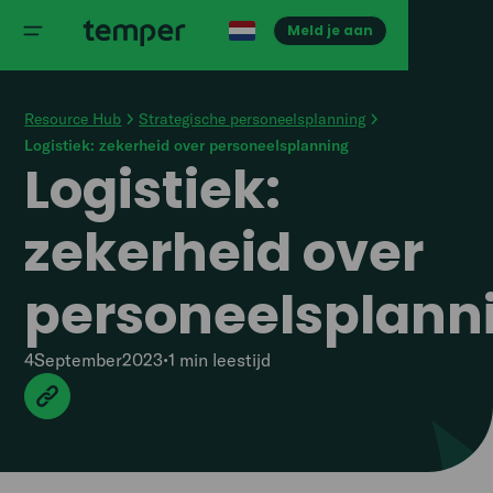
Meld je aan
Resource Hub
Strategische personeelsplanning
Logistiek: zekerheid over personeelsplanning
Logistiek:
zekerheid over
personeelsplann
4
September
2023
•
1 min
leestijd