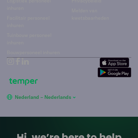
Logistiek personeel
Privacybeleid
inhuren
Melden van
Facilitair personeel
kwetsbaarheden
inhuren
Tuinbouw personeel
inhuren
Bouwpersoneel inhuren
Nederland – Nederlands
Hi, we’re here to help