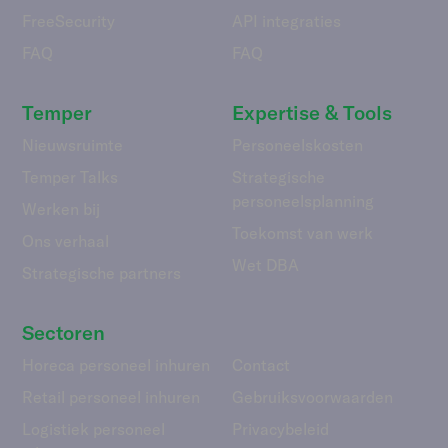
FreeSecurity
API integraties
FAQ
FAQ
Temper
Expertise & Tools
Nieuwsruimte
Personeelskosten
Temper Talks
Strategische
personeelsplanning
Werken bij
Toekomst van werk
Ons verhaal
Wet DBA
Strategische partners
Sectoren
Horeca personeel inhuren
Contact
Retail personeel inhuren
Gebruiks­voorwaarden
Logistiek personeel
Privacybeleid