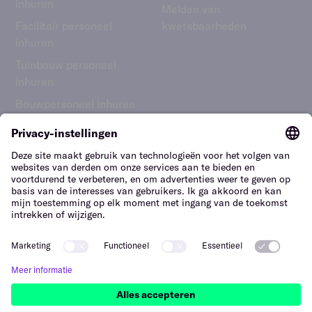
inhuren
Melden van
Facilitair personeel
kwetsbaarheden
inhuren
Tuinbouw personeel
inhuren
Bouwpersoneel inhuren
Nederland – Nederlands
Hi, we’re here to help