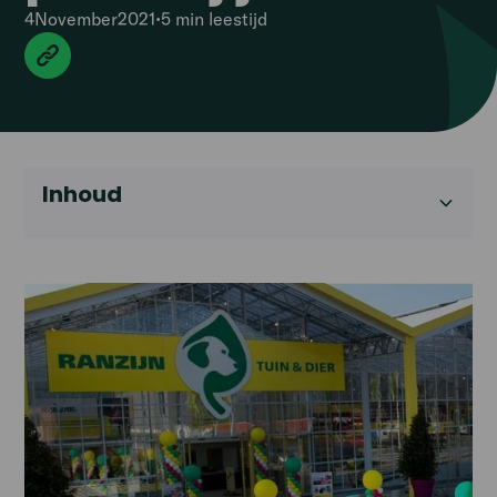
4
November
2021
•
5 min
leestijd
Inhoud
Heading 2