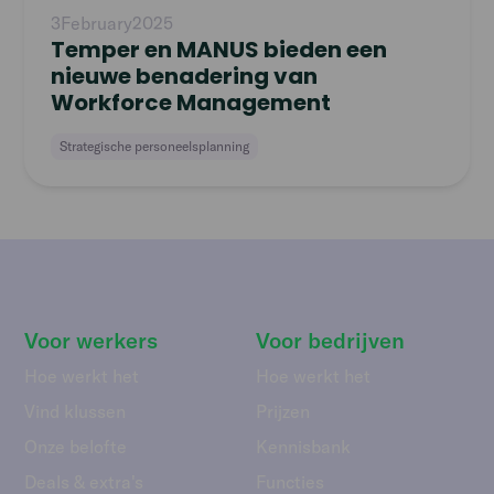
3
February
2025
Temper en MANUS bieden een
nieuwe benadering van
Workforce Management
Strategische personeelsplanning
Voor werkers
Voor bedrijven
Hoe werkt het
Hoe werkt het
Vind klussen
Prijzen
Onze belofte
Kennisbank
Deals & extra's
Functies