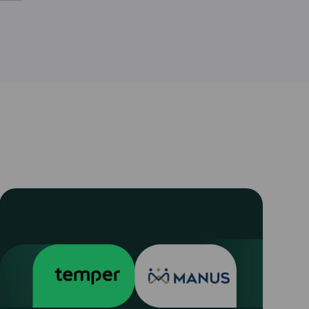
Read
article