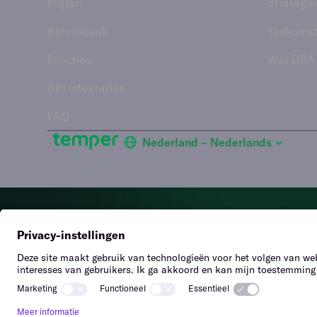
Prijzen
Strategis
Kennisbank
Toekomst
Functies
Wet DBA
API integraties
FAQ
Nederland – Nederlands
H