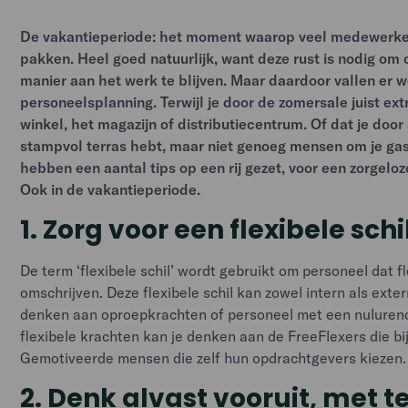
De vakantieperiode: het moment waarop veel medewerke
pakken. Heel goed natuurlijk, want deze rust is nodig om 
manier aan het werk te blijven. Maar daardoor vallen er we
personeelsplanning. Terwijl je door de zomersale juist ext
winkel, het magazijn of distributiecentrum. Of dat je doo
stampvol terras hebt, maar niet genoeg mensen om je gas
hebben een aantal tips op een rij gezet, voor een zorgelo
Ook in de vakantieperiode.
1. Zorg voor een flexibele schi
De term ‘flexibele schil’ wordt gebruikt om personeel dat fl
omschrijven. Deze flexibele schil kan zowel intern als extern 
denken aan oproepkrachten of personeel met een nulurenco
flexibele krachten kan je denken aan de FreeFlexers die bi
Gemotiveerde mensen die zelf hun opdrachtgevers kiezen.
2. Denk alvast vooruit, met 