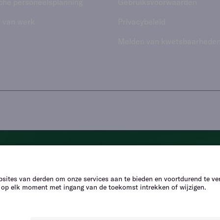
che personeelsplanning
Gebruiks­voorwaarden
 van werk
Privacybeleid
Melden van kwetsbaarhede
i, we’re here to he
Chat to find the answers to your questions.