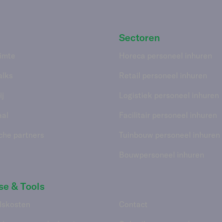
Sectoren
imte
Horeca personeel inhuren
alks
Retail personeel inhuren
j
Logistiek personeel inhuren
aal
Facilitair personeel inhuren
che partners
Tuinbouw personeel inhuren
Bouwpersoneel inhuren
se & Tools
lskosten
Contact