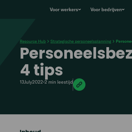
Voor werkers
Voor bedrijven
Resource Hub
Strategische personeelsplanning
Personee
Personeelsbez
4 tips
13
July
2022
•
2 min
leestijd