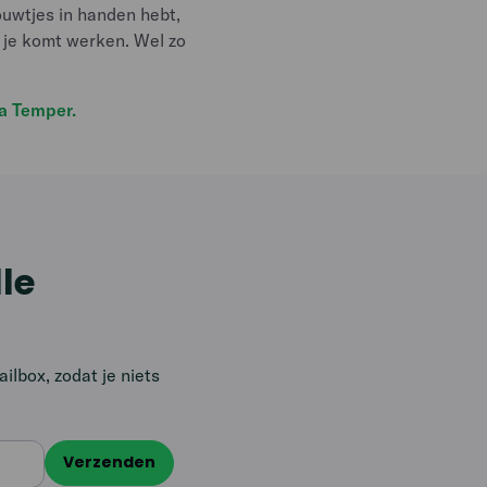
ouwtjes in handen hebt,
j je komt werken. Wel zo
ia Temper.
lle
lbox, zodat je niets