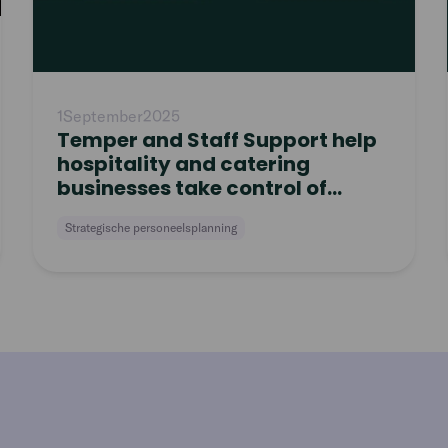
1
September
2025
Temper and Staff Support help
hospitality and catering
businesses take control of
workforce planning
Strategische personeelsplanning