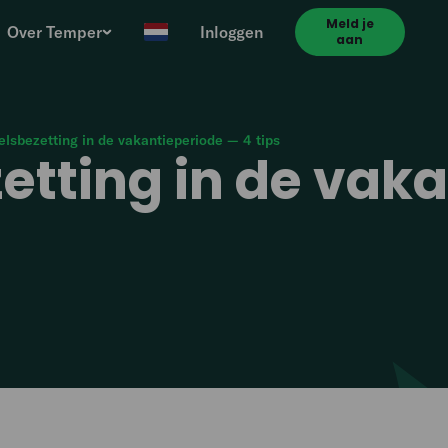
Meld je
Over Temper
Inloggen
aan
lsbezetting in de vakantieperiode — 4 tips
etting in de vak