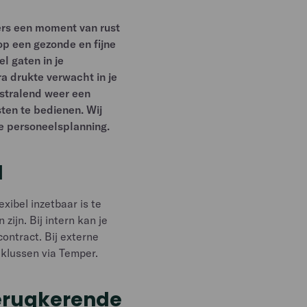
rs een moment van rust
op een gezonde en fijne
l gaten in je
ra drukte verwacht in je
r stralend weer een
ten te bedienen. Wij
ze personeelsplanning.
l
exibel inzetbaar is te
zijn. Bij intern kan je
ntract. Bij externe
jklussen via Temper.
terugkerende