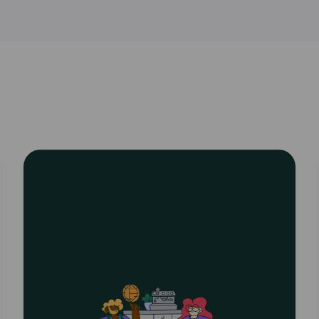
Read
article