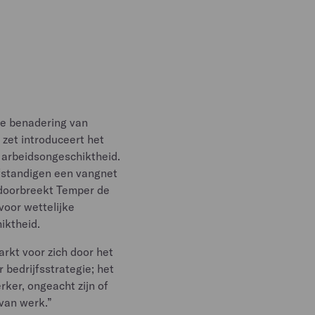
ire benadering van
 zet introduceert het
ke arbeidsongeschiktheid.
lfstandigen een vangnet
, doorbreekt Temper de
oor wettelijke
iktheid.
rkt voor zich door het
r bedrijfsstrategie; het
ker, ongeacht zijn of
 van werk.”