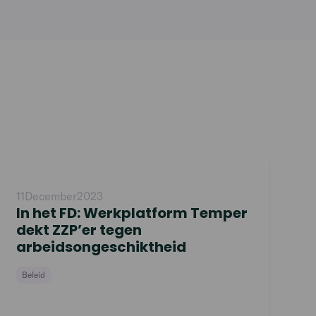
Read
article
11
December
2023
In het FD: Werkplatform Temper
dekt ZZP’er tegen
arbeidsongeschiktheid
Beleid