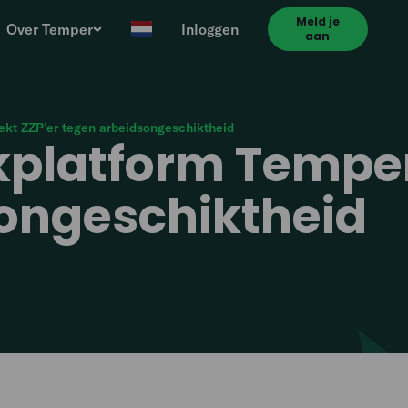
Meld je
Over Temper
Inloggen
aan
ekt ZZP’er tegen arbeidsongeschiktheid
rkplatform Temper
ongeschiktheid