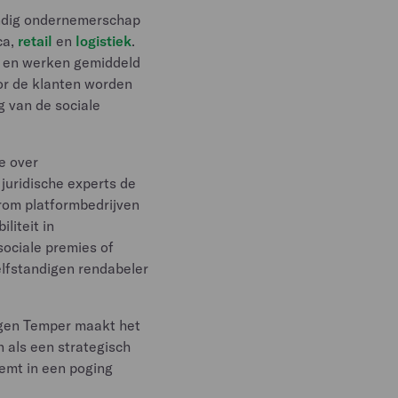
andig ondernemerschap
ca,
retail
en
logistiek
.
 en werken gemiddeld
oor de klanten worden
g van de sociale
e over
juridische experts de
rom platformbedrijven
liteit in
sociale premies of
elfstandigen rendabeler
gen Temper maakt het
 als een strategisch
eemt in een poging