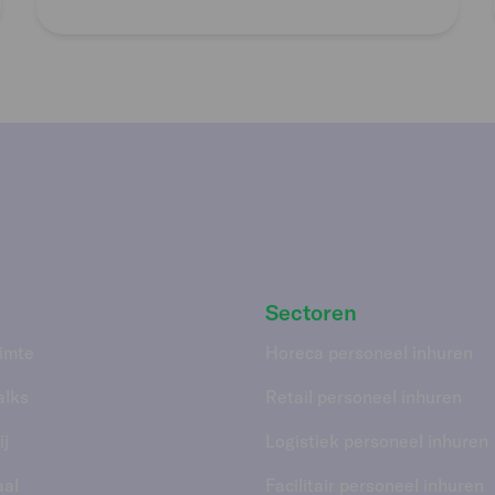
Sectoren
imte
Horeca personeel inhuren
alks
Retail personeel inhuren
j
Logistiek personeel inhuren
aal
Facilitair personeel inhuren