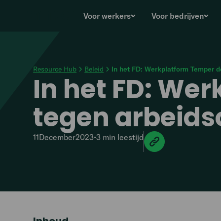
Voor werkers
Voor bedrijven
Resource Hub
Beleid
In het FD: Werkplatform Temper d
In het FD: We
tegen arbeids
11
December
2023
•
3 min
leestijd