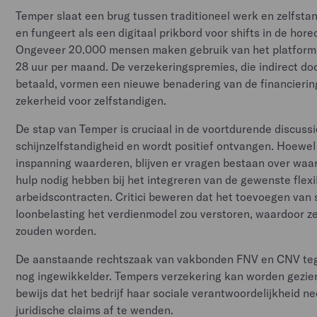
Temper slaat een brug tussen traditioneel werk en zelfst
en fungeert als een digitaal prikbord voor shifts in de hore
Ongeveer 20.000 mensen maken gebruik van het platform
28 uur per maand. De verzekeringspremies, die indirect d
betaald, vormen een nieuwe benadering van de financierin
zekerheid voor zelfstandigen.
De stap van Temper is cruciaal in de voortdurende discussi
schijnzelfstandigheid en wordt positief ontvangen. Hoewel 
inspanning waarderen, blijven er vragen bestaan over waa
hulp nodig hebben bij het integreren van de gewenste flexibi
arbeidscontracten. Critici beweren dat het toevoegen van 
loonbelasting het verdienmodel zou verstoren, waardoor z
zouden worden.
De aanstaande rechtszaak van vakbonden FNV en CNV te
nog ingewikkelder. Tempers verzekering kan worden gezien
bewijs dat het bedrijf haar sociale verantwoordelijkheid n
juridische claims af te wenden.