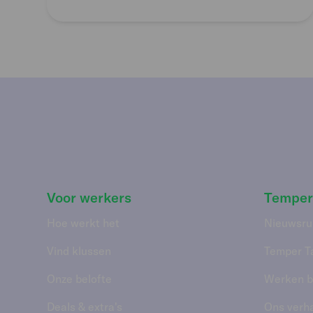
Voor werkers
Temper
Hoe werkt het
Nieuwsru
Vind klussen
Temper T
Onze belofte
Werken bi
Deals & extra's
Ons verh