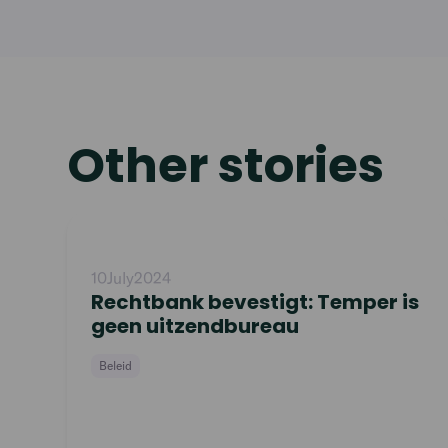
Other stories
Read
article
10
July
2024
Rechtbank bevestigt: Temper is
geen uitzendbureau
Beleid