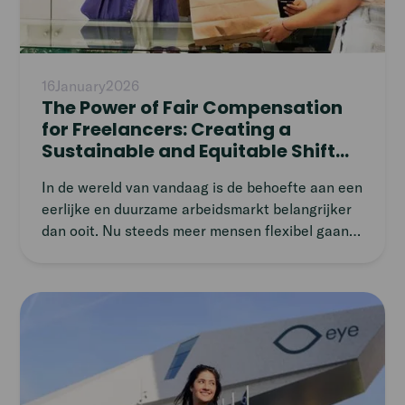
16
January
2026
The Power of Fair Compensation
for Freelancers: Creating a
Sustainable and Equitable Shift
Economy
In de wereld van vandaag is de behoefte aan een
eerlijke en duurzame arbeidsmarkt belangrijker
dan ooit. Nu steeds meer mensen flexibel gaan
werken, is het essentieel dat iedereen waardig
werk kan vinden. Maar wat betekent dat nu
precies?
Read
article