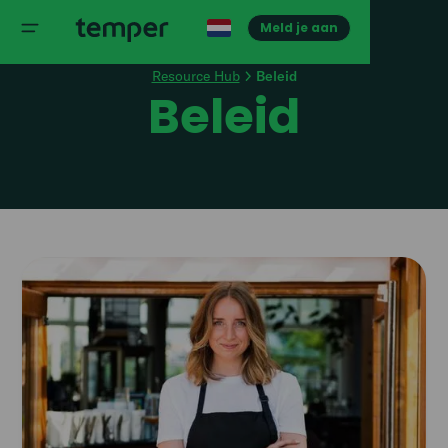
Meld je aan
Resource Hub
Beleid
Beleid
Read
article