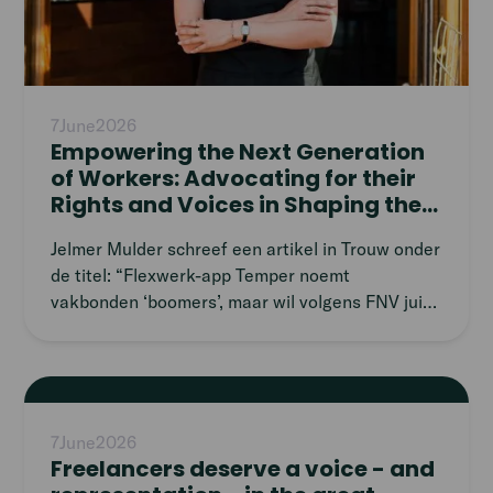
7
June
2026
Empowering the Next Generation
of Workers: Advocating for their
Rights and Voices in Shaping the
Future of Work
Jelmer Mulder schreef een artikel in Trouw onder
de titel: “Flexwerk-app Temper noemt
vakbonden ‘boomers’, maar wil volgens FNV juist
terug in de tijd”, waarin hij de discussie over
freelance werk uiteenzet. Maar hij gaat hierin
voorbij aan de sterk veranderende behoeften en
Read
wensen van het jongere deel van de
article
beroepsbevoling van vandaag en hun recht om
7
June
2026
zelf te beslissen over nieuwe werkvormen en
Freelancers deserve a voice - and
arbeidsverhoudingen.