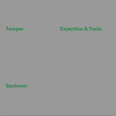
FreeSecurity
API integraties
FAQ
FAQ
Temper
Expertise & Tools
Nieuwsruimte
Personeelskosten
Temper Talks
Strategische
personeelsplanning
Werken bij
Toekomst van werk
Ons verhaal
Wet DBA
Strategische partners
Sectoren
Horeca personeel inhuren
Contact
Retail personeel inhuren
Gebruiks­voorwaarden
Logistiek personeel
Privacybeleid