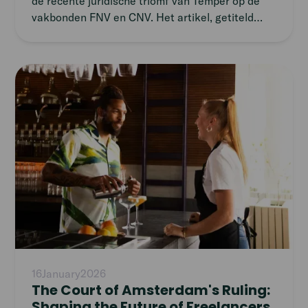
de recente juridische triomf van Temper op de
vakbonden FNV en CNV. Het artikel, getiteld
„Court Victory Temper is een gevoelige klap voor
vakbonden, maar verder vooral van symbolische
waarde”, gaat in op de implicaties van de
Read
uitspraak van de rechtbank.
article
16
January
2026
The Court of Amsterdam's Ruling:
Shaping the Future of Freelancers