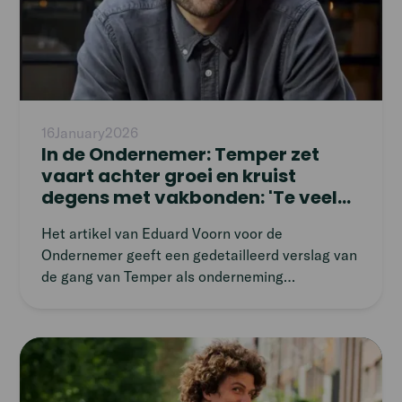
16
January
2026
In de Ondernemer: Temper zet
vaart achter groei en kruist
degens met vakbonden: 'Te veel
op de man gespeeld'
Het artikel van Eduard Voorn voor de
Ondernemer geeft een gedetailleerd verslag van
de gang van Temper als onderneming
geconfronteerd met een plotselinge pandemie.
Het artikel gaat in op de geschiedenis,
uitdagingen en triomfen van het bedrijf en
Read
benadrukt de unieke benadering van het
article
vermijden van algoritmen en kunstmatige