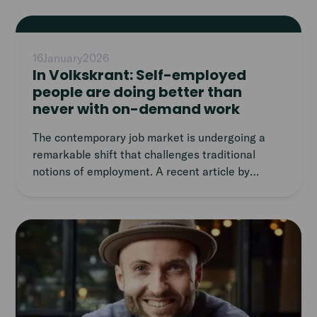
verzekering voor tijdelijke
arbeidsongeschiktheid. Oprichter Niels Arntz
Read
noemt het een wereldprimeur die zelfstandigen
article
een vangnet biedt.
16
January
2026
In Volkskrant: Self-employed
people are doing better than
never with on-demand work
The contemporary job market is undergoing a
remarkable shift that challenges traditional
notions of employment. A recent article by
Marieke de Ruiter and Gijs Herderscheê delves
into the rise of self-employment, driven by a
historically tight labour market and the growing
Read
popularity of digital notice boards like Temper.
article