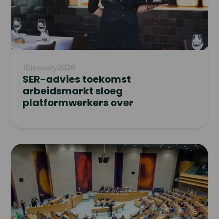
16
January
2026
SER-advies toekomst
arbeidsmarkt sloeg
platformwerkers over
Read
article