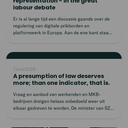
representation - in the great
labour debate
Er is al lange tijd een discussie gaande over de
regulering van digitale prikborden en
platformwerk in Europa. Aan de ene kant staan
uiterst linkse politici en beleidsmakers die willen
dat freelancers in eeuwenoude werkvormen met
levenslange arbeidscontracten terechtkomen.
Read
Aan de andere kant staat een meer progressieve
article
groep die de rol van technologie op de
7
June
2026
arbeidsmarkt en de meer eigentijdse
A presumption of law deserves
werkvormen die daardoor ontstaan erkent. Het
more; than one indicator, that is.
is natuurlijk positief is dat deze groep eindelijk
serieus wordt genomen met de komst van de
Vraag en aanbod van werkenden en MKB-
Europese richtlijn voor platformwerk. Toch praat
bedrijven dreigen helaas onbedoeld weer uit
vrijwel niemand met de bijna 28 miljoen mensen
elkaar gedreven te worden. De minister van SZW
in Europa die ervoor kiezen om op deze manier
wil een namelijk een ‘rechtsvermoeden’ voor
te werken. Eén ding is zeker: het is tijd om
werkenden invoeren. Kortgezegd: iemand die als