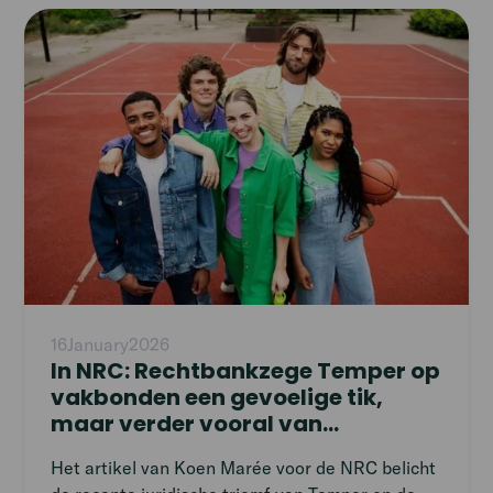
FNV and CNV, asserting that they do not have
Read
the authority to represent the approximately
article
15,000 workers associated with the Temper
platform. This decision marks a two-year legal
battle where the unions sought to categorise
self-employed individuals as employees, a move
halted by the recent court ruling.
16
January
2026
In NRC: Rechtbankzege Temper op
vakbonden een gevoelige tik,
maar verder vooral van
symbolische waarde
Het artikel van Koen Marée voor de NRC belicht