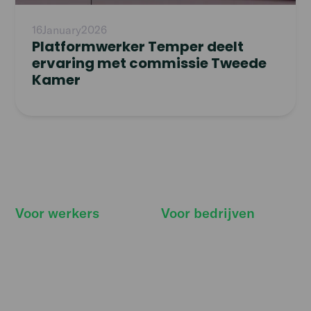
16
January
2026
Platformwerker Temper deelt
ervaring met commissie Tweede
Kamer
Voor werkers
Voor bedrijven
Hoe werkt het
Hoe werkt het
Vind klussen
Prijzen
Onze belofte
Kennisbank
Deals & extra's
Functies