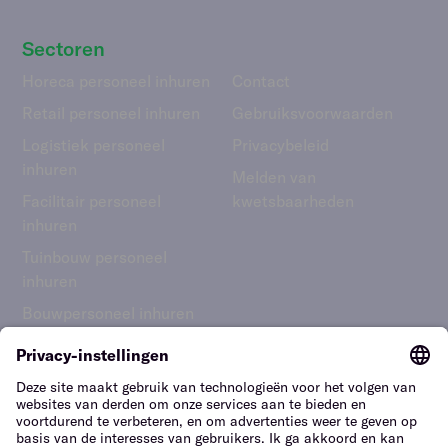
Sectoren
Horeca personeel inhuren
Contact
Retail personeel inhuren
Gebruiks­voorwaarden
Logistiek personeel
Privacybeleid
inhuren
Melden van
Facilitair personeel
kwetsbaarheden
inhuren
Tuinbouw personeel
inhuren
Bouwpersoneel inhuren