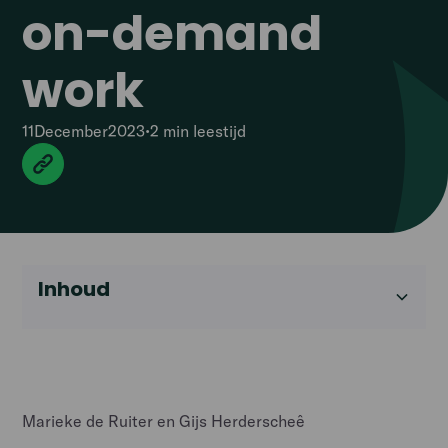
on-demand
work
11
December
2023
•
2 min
leestijd
Inhoud
Heading 2
Marieke de Ruiter en Gijs Herderscheê