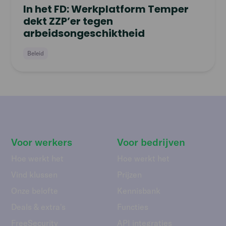
In het FD: Werkplatform Temper
dekt ZZP’er tegen
arbeidsongeschiktheid
Beleid
Voor werkers
Voor bedrijven
Hoe werkt het
Hoe werkt het
Vind klussen
Prijzen
Onze belofte
Kennisbank
Deals & extra's
Functies
FreeSecurity
API integraties