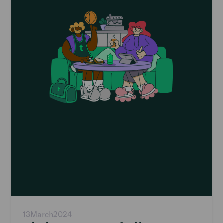
13
March
2024