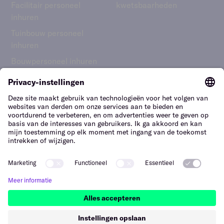
Facilitair personeel
kwetsbaarheden
inhuren
Tuinbouw personeel
inhuren
Bouwpersoneel inhuren
Nederland – Nederlands
Hi, we’re here to help
Chat to find the answers to your questions.