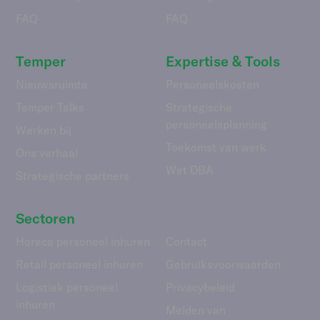
FAQ
FAQ
Temper
Expertise & Tools
Nieuwsruimte
Personeelskosten
Temper Talks
Strategische
personeelsplanning
Werken bij
Toekomst van werk
Ons verhaal
Wet DBA
Strategische partners
Sectoren
Horeca personeel inhuren
Contact
Retail personeel inhuren
Gebruiks­voorwaarden
Logistiek personeel
Privacybeleid
inhuren
Melden van