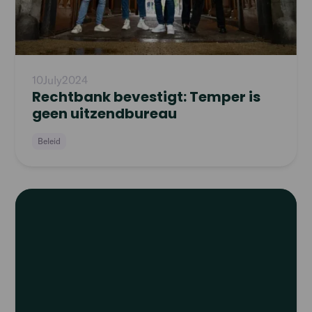
10
July
2024
Rechtbank bevestigt: Temper is
geen uitzendbureau
Beleid
Read
article