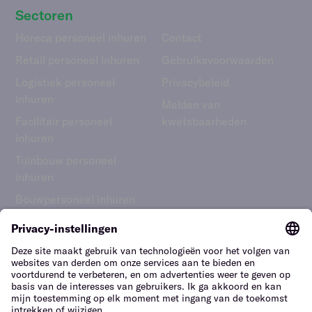
Sectoren
Horeca personeel inhuren
Contact
Retail personeel inhuren
Gebruiks­voorwaarden
Logistiek personeel
Privacybeleid
inhuren
Melden van
Facilitair personeel
kwetsbaarheden
inhuren
Tuinbouw personeel
inhuren
Bouwpersoneel inhuren
Nederland – Nederlands