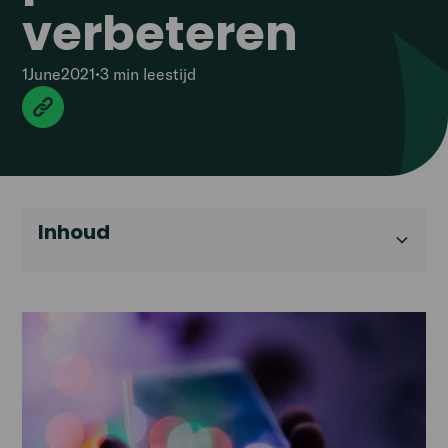
verbeteren
1
June
2021
•
3 min
leestijd
Inhoud
Heading 2