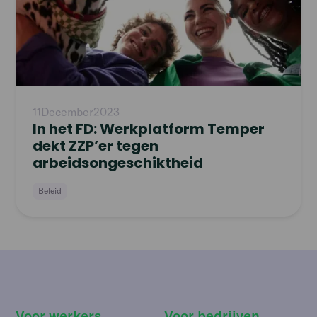
11
December
2023
In het FD: Werkplatform Temper
dekt ZZP’er tegen
arbeidsongeschiktheid
Beleid
Voor werkers
Voor bedrijven