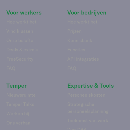
Voor werkers
Voor bedrijven
Hoe werkt het
Hoe werkt het
Vind klussen
Prijzen
Onze belofte
Kennisbank
Deals & extra's
Functies
FreeSecurity
API integraties
FAQ
FAQ
Temper
Expertise & Tools
Nieuwsruimte
Personeelskosten
Temper Talks
Strategische
personeelsplanning
Werken bij
Toekomst van werk
Ons verhaal
Wet DBA