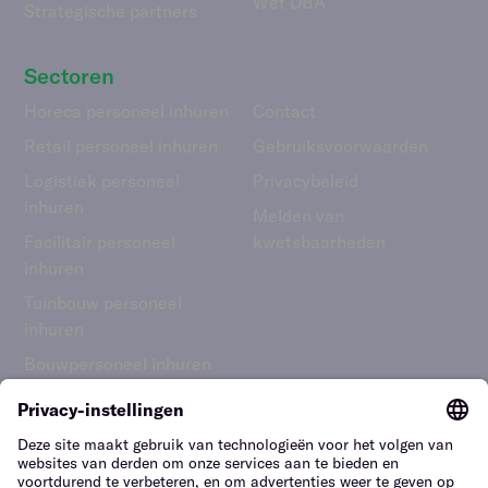
Wet DBA
Strategische partners
Sectoren
Horeca personeel inhuren
Contact
Retail personeel inhuren
Gebruiks­voorwaarden
Logistiek personeel
Privacybeleid
inhuren
Melden van
Facilitair personeel
kwetsbaarheden
inhuren
Tuinbouw personeel
inhuren
Bouwpersoneel inhuren