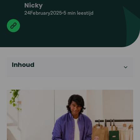
Nicky
24
February
2025
•
5 min
leestijd
Inhoud
Heading 2