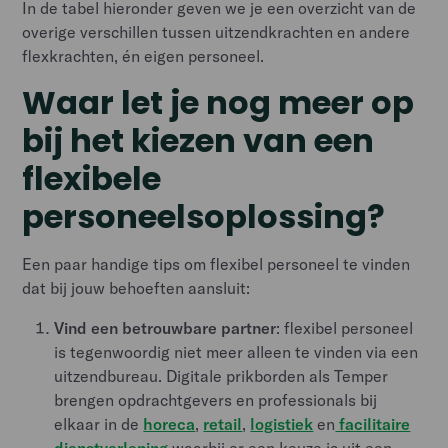
In de tabel hieronder geven we je een overzicht van de
overige verschillen tussen uitzendkrachten en andere
flexkrachten, én eigen personeel.
Waar let je nog meer op
bij het kiezen van een
flexibele
personeelsoplossing?
Een paar handige tips om flexibel personeel te vinden
dat bij jouw behoeften aansluit:
Vind een betrouwbare partner
: flexibel personeel
is tegenwoordig niet meer alleen te vinden via een
uitzendbureau. Digitale prikborden als Temper
brengen opdrachtgevers en professionals bij
elkaar in de
horeca
,
retail
,
logistiek
en
facilitaire
dienstverlening
,waarbij er een keuze is uit een