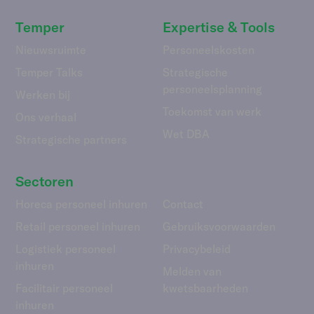
Temper
Expertise & Tools
Nieuwsruimte
Personeelskosten
Temper Talks
Strategische
personeelsplanning
Werken bij
Toekomst van werk
Ons verhaal
Wet DBA
Strategische partners
Sectoren
Horeca personeel inhuren
Contact
Retail personeel inhuren
Gebruiks­voorwaarden
Logistiek personeel
Privacybeleid
inhuren
Melden van
Facilitair personeel
kwetsbaarheden
inhuren