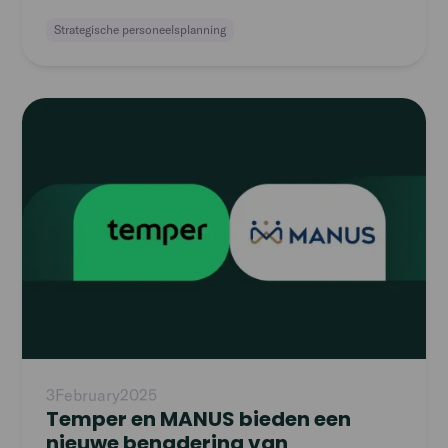
workforce planning
Strategische personeelsplanning
Read
article
3
February
2025
Temper en MANUS bieden een
nieuwe benadering van