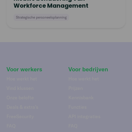
Workforce Management
Strategische personeelsplanning
Voor werkers
Voor bedrijven
Hoe werkt het
Hoe werkt het
Vind klussen
Prijzen
Onze belofte
Kennisbank
Deals & extra's
Functies
FreeSecurity
API integraties
FAQ
FAQ