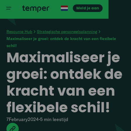
Meld je aan
Resource Hub
Strategische personeelsplanning
Maximaliseer je groei: ontdek de kracht van een flexibele
schil!
Maximaliseer je
groei: ontdek de
kracht van een
flexibele schil!
7
February
2024
•
5 min
leestijd