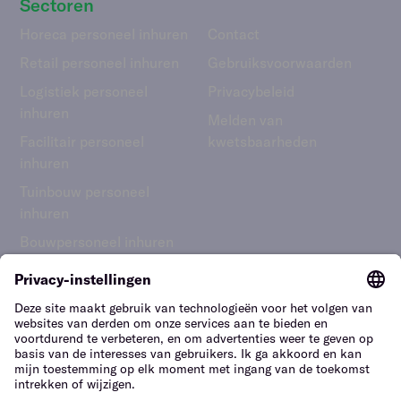
Sectoren
Horeca personeel inhuren
Contact
Retail personeel inhuren
Gebruiks­voorwaarden
Logistiek personeel
Privacybeleid
inhuren
Melden van
Facilitair personeel
kwetsbaarheden
inhuren
Tuinbouw personeel
inhuren
Bouwpersoneel inhuren
Nederland – Nederlands