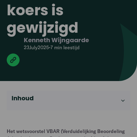
koers is
gewijzigd
Kenneth Wijngaarde
23
July
2025
•
7 min
leestijd
Inhoud
Heading 2
Het wetsvoorstel VBAR (Verduidelijking Beoordeling