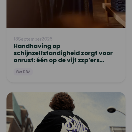
18
September
2025
Handhaving op
schijnzelfstandigheid zorgt voor
onrust: één op de vijf zzp’ers
overweegt te stoppen
Wet DBA
Read
article