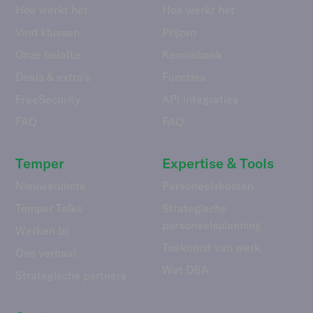
Hoe werkt het
Hoe werkt het
Vind klussen
Prijzen
Onze belofte
Kennisbank
Deals & extra's
Functies
FreeSecurity
API integraties
FAQ
FAQ
Temper
Expertise & Tools
Nieuwsruimte
Personeelskosten
Temper Talks
Strategische
personeelsplanning
Werken bij
Toekomst van werk
Ons verhaal
Wet DBA
Strategische partners