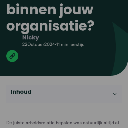
binnen jouw
organisatie?
Nicky
22
October
2024
•
11 min
leestijd
Inhoud
Heading 2
De juiste arbeidsrelatie bepalen was natuurlijk altijd al