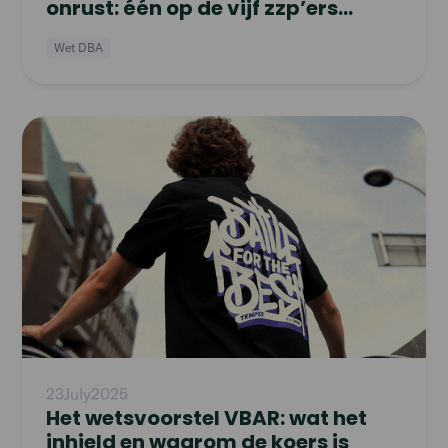
onrust: één op de vijf zzp’ers
overweegt te stoppen
Wet DBA
Read
article
23
July
2025
Het wetsvoorstel VBAR: wat het
inhield en waarom de koers is