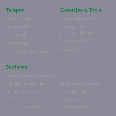
Temper
Expertise & Tools
Nieuwsruimte
Personeelskosten
Temper Talks
Strategische
personeelsplanning
Werken bij
Toekomst van werk
Ons verhaal
Wet DBA
Strategische partners
Sectoren
Horeca personeel inhuren
Contact
Retail personeel inhuren
Gebruiks­voorwaarden
Logistiek personeel
Privacybeleid
inhuren
Melden van
Facilitair personeel
kwetsbaarheden
inhuren