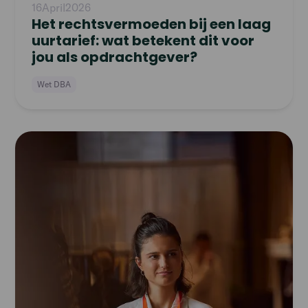
16
April
2026
Het rechtsvermoeden bij een laag
uurtarief: wat betekent dit voor
jou als opdrachtgever?
Wet DBA
Read
article