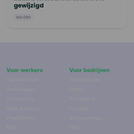
gewijzigd
Wet DBA
Voor werkers
Voor bedrijven
Hoe werkt het
Hoe werkt het
Vind klussen
Prijzen
Onze belofte
Kennisbank
Deals & extra's
Functies
FreeSecurity
API integraties
FAQ
FAQ